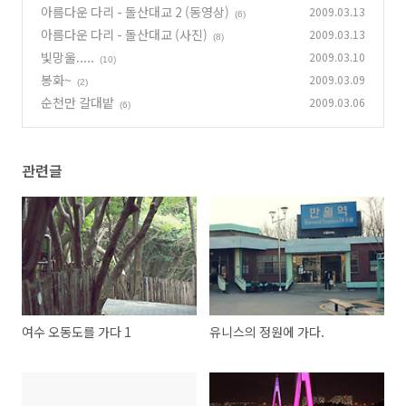
아름다운 다리 - 돌산대교 2 (동영상)
2009.03.13
(6)
아름다운 다리 - 돌산대교 (사진)
2009.03.13
(8)
빛망울.....
2009.03.10
(10)
봉화~
2009.03.09
(2)
순천만 갈대밭
2009.03.06
(6)
관련글
여수 오동도를 가다 1
유니스의 정원에 가다.