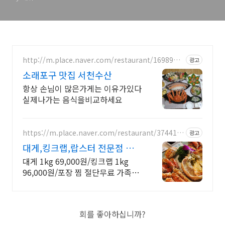
http://m.place.naver.com/restaurant/1698959
광고
412
소래포구 맛집 서천수산
항상 손님이 많은가게는 이유가있다
실제나가는 음식을비교하세요
https://m.place.naver.com/restaurant/374418
광고
12
대게,킹크랩,랍스터 전문점 조
용하게 식사가 가능한 장소
대게 1kg 69,000원/킹크랩 1kg
96,000원/포장 찜 절단무료 가족외
식,단체회식 또는 연인과 특별한 날
즐길 수 있는 메뉴
회를 좋아하십니까?