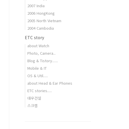
2007 India
2006 HongKong
2005 North Vietnam
2004 Cambodia
ETC story
about Watch
Photo, Camera..
Blog & Tistory.....
Mobile & IT
OS & Util....
about Head & Ear Phones
ETC stories....
대우건설
스크랩