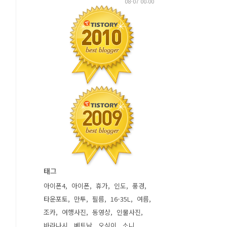
08-07 00:00
태그
아이폰4
아이폰
휴가
인도
풍경
타운포토
만투
필름
16-35L
여름
조카
여행사진
동영상
인물사진
바라나시
베트남
오식이
소니