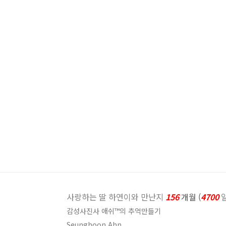
사랑하는 딸 하연이와 만난지
156
개월 (
4700
감성사진사 애쉬™의 추억만들기
Seunghoon Ahn.