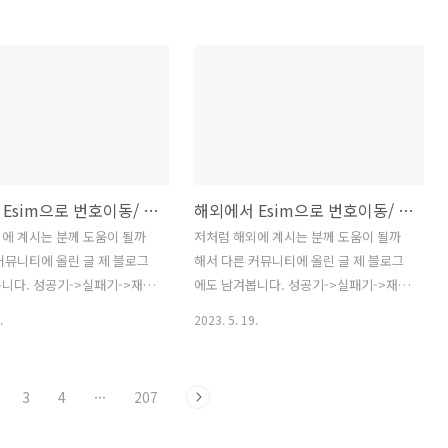
에 계신 여러 고마우신 분들
말그대로 가상인터넷망입니다. 현재 에티
 ------------------------
오피아는 유튜브나 텔레그램등을 막아놨
-------------------------------
기 때문에, 어쩔 수 없이 VPN이 필수인 상
---------- 아래는 2024년 가격입
황입니다. (2023년 2월부터 ~ 현재까지
 상품 - 23,000
계속) 그런데, VPN에 대한 제대로 된 지식
▶ 중품 - 17,000
없이 그냥 스토어에서 vpn을 검색하셔서
 삼계탕용 - 1..
무료 vpn을 사용하고 계셨다면, 이 글보
고 다시 생각해 보세요. 1) 보안: 말 그대
해외에서 Esim으로 번호이동/ 개통이 가능할까? 3 (성공기)
해외에서 Esim으로 번호이동/ 개통이 가능할까? 2 (실패)
로 vpn은 vpn서비스를 제공하는 서버에
제 모든 인터넷 사용내역이 흘러갑니다.
에 계시는 분께 도움이 될까
저처럼 해외에 계시는 분께 도움이 될까
그 이후에 그 서버를 통해서 인터넷을 하
커뮤니티에 올린 글 제 블로그
해서 다른 커뮤니티에 올린 글 제 블로그
는 것이죠.. 즉, vpn 서비스에서 나쁜 맘
니다. 성공기->실패기->재성
에도 남겨봅니다. 성공기->실패기->재성
을 먹는다면,..
서로 올리겠습니다. 아래글은
공기의 순서로 올리겠습니다. 아래글은
.
2023. 5. 19.
이 원문입니다.
아래 클리앙이 원문입니다. 해외에서 유
ww.clien.net/service/board/use/18088888
플러스(알뜰폰)로 esim 번호 이동 실패기
sim 번호이동 실패 후 재성공
: 클리앙 (clien.net) 1월달에 프리티 SKT
3
4
···
207
알뜰폰, 아이즈모바일) : 클리앙
에서 아이즈모바일 SKT로 Esim 번호이
ww.clien.net/service/board/use/18045428CLIEN
동을 해외에서 무사히 했었습니다. (갤럭