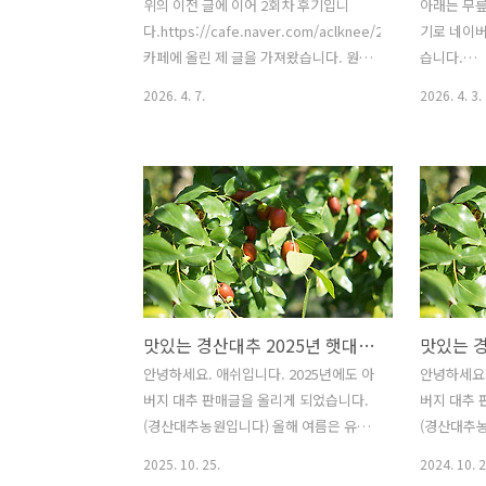
위의 이전 글에 이어 2회차 후기입니
아래는 무
다.https://cafe.naver.com/aclknee/204521
기로 네이버
카페에 올린 제 글을 가져왔습니다. 원장
습니다.
님께서 너무 스케쥴이 바쁘신 관계로 평
https://c
2026. 4. 7.
2026. 4. 3.
일 저녁 10시에 방문을 드리게 되었습니
경희스포츠 
다. 어제는 새벽1시까지 수업이 있으시다
회차 후기먼
고 하더라구요. 어렵사리 시간 내셔서 무
감사드립니다
료체험 시켜주셔서 다시 한번 감사합니
무릎통증으
다. 어제 2회차 수업은, 어떻게 보면, 참
도움이 될까
지금까지 반백년 살면서 내 발을, 내 무릎
겨보려고 합
을 제대로 관리하지 않았구나..하고 반성
제...cafe
하면서, 이제 이런 훈련을 통해 관리하
신 방장님께
자..라는 의지를 다시 세운 날이 아니었을
록과 저처
맛있는 경산대추 2025년 햇대추 판매합니다. (친환경 대추)
까 합니다. 개인마다 증상이 다르고, 그에
원님들에게 
따른 대처방안이 다르다고 하셨고, 저의
차 후기를 
안녕하세요. 애쉬입니다. 2025년에도 아
안녕하세요.
상태는,,한쪽 십자인대 파열 및 재건 이
태를 보면, 
버지 대추 판매글을 올리게 되었습니다.
버지 대추 
후, 반대쪽에 많이 의존, 그 이후 반대쪽
20년도 전
(경산대추농원입니다) 올해 여름은 유난
(경산대추농원입
도..
로 인한 수
히도 덥고 비가 많이 와서...가격이 오르
------------
2025. 10. 25.
2024. 10. 2
시..
는 추세이지만, 전년도와 같은 가격으로
---------