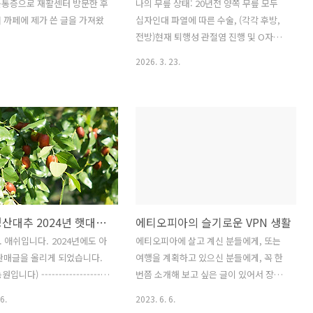
릎통증으로 재활센터 방문한 후
나의 무릎 상태: 20년전 양쪽 무릎 모두
 까페에 제가 쓴 글을 가져왔
십자인대 파열에 따른 수술, (각각 후방,
전방)현재 퇴행성 관절염 진행 및 O자다
afe.naver.com/aclknee/204369
리 변형(나는 모르겠으나, 가족피셜)출퇴
2026. 3. 23.
메디랩 일산점 무료 체험 - 1
근시간 각각 1시간 서 있는 경우 많음, 유
저 좋은 기회 주신 방장님께
산소 운동을 위해 점심 50분 빠른 걸음 걷
. 제 자신의 기록과 저처럼
기 시행중.운동화의 중요성은 잘 모른채
로 고생중이신 회원님들에게
로, 그냥 발편한거, 코디 잘 되는 거 등을
하는 맘에, 매회차 후기를 남
신어왔으나,작년말 외국여행시 하루 3만
니다. 일단
보 이상 걷고 무릎이 많이 힘들다는 거 알
.naver.com 먼저 좋은 기회 주
고, 이후 자질구레한 무릎통증 시달림.이
 감사드립니다. 제 자신의 기
전에 신던 신발은 나이키 P6000으로 디
럼 무릎통증으로 고생중이신 회
자인 이쁘고, 발이 엄청 편하다고 생각했
맛있는 경산대추 2024년 햇대추 판매합니다. (친환경 대추)
에티오피아의 슬기로운 VPN 생활
도움이 될까하는 맘에, 매회
었음.여행때 쿠션이 맛이 가버린 것 같음.
남겨보려고 합니다. 일단 제 상
아래부터는 무릎 보호를 위해 알아본 운
 애쉬입니다. 2024년에도 아
에티오피아에 살고 계신 분들에게, 또는
97년도, 04년도, 이렇게 벌써
동화 및 직접 신어본 결과임.직접 쓰려다
판매글을 올리게 되었습니다.
여행을 계획하고 있으신 분들에게, 꼭 한
에 각각 한쪽식 십자인대 파열
가 제미나이에게 블로그용으로 요약해 달
니다) -------------------
번쯤 소개해 보고 싶은 글이 있어서 장문
술을 받았었습니다. 그 때 당
라고 하니 이렇게 하네요...
-------------------------------
의 글을 적어봅니다. 에티오피아 생활하
6.
2023. 6. 6.
---------------저희 대추를 늘 드
시면서 꼭 마주치게 되는 서비스인 VPN,