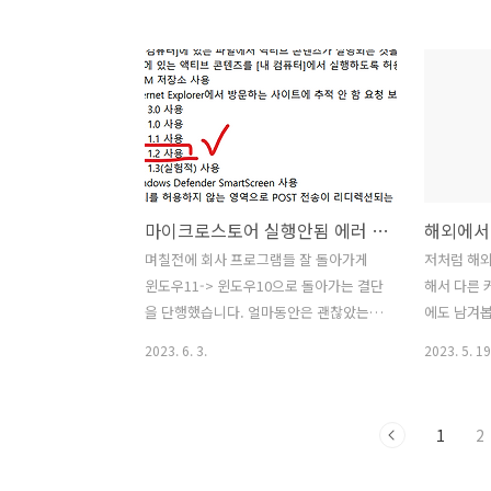
판매하신다고 합니다. --------------------
셔주신 전국
-------------------------------------------
께 감사드립니다.
-----------------------저희 대추를 늘 드
------------
셔주신 전국에 계신 여러 고마우신 분들
---------
께 감사드립니다. ------------------------
니다. ▶
-------------------------------------------
원/kg 
------------------- 아래는 2025년 가격입
원/kg▶
니다. (작년 가격과 동일합니다.) ▶ 상품
마이크로스토어 실행안됨 에러 0x80131500 해결 방법 (실제됨)
..
며칠전에 회사 프로그램들 잘 돌아가게
저처럼 해외
윈도우11-> 윈도우10으로 돌아가는 결단
해서 다른 
을 단행했습니다. 얼마동안은 괜찮았는
에도 남겨봅
데, 갑자기 마이크로소프트 스토어가 안
공기의 순
2023. 6. 3.
2023. 5. 19
되더군요. 에러명은 0x80131500 이었고,
아래 클리앙
여러번 재부팅해도 해결이 안되어, 당연
https://w
히 구글검색을 시도했습니다. 위와 같이
해외에서 e
1
2
다양한 해결방법이 나오더군요. 마이크로
기 (skt 
소프트앱을 초기화 해라, 패키지를 재설
https://w