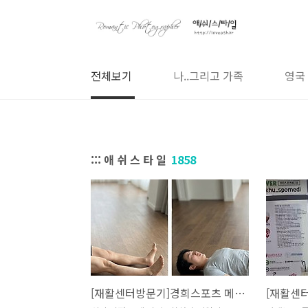
본문 바로가기
전체보기
나..그리고 가족
영국
::: 애 쉬 스 타 일
1858
[재활센터방문기]경희스포츠 메디랩 일산점 무료 체험 - 2회차 후기