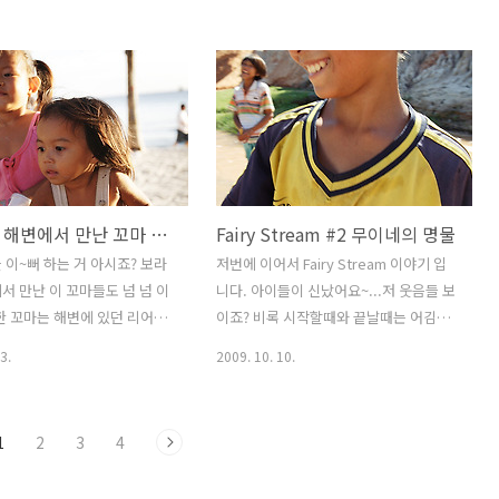
16-35mm F2.8L :::
고....신나게 놀았던 우리.... 이제 날이 점
점 어두워져 갑니다. 아직 해변에는 수 많
은 사람들이 그들만의 여유를 즐기고 있
습니다. 사람 그림자가 길~~~~~게 늘어
진 거 보이시죠? 네, 제가 그토록 기다리
던 저녁이 오고 있습니다. 저 멀리 아직도
강렬한....그러나 이제 막바지를 보여주던
햇님.... 지는 해 앞의 모든 것이 황금빛으
보라카이 해변에서 만난 꼬마 이야기..
Fairy Stream #2 무이네의 명물
로 물들어 갑니다. 왜 아시죠? 카메라의
노출을 아~주 밝은곳을 기준으로 삼으면
 이~뻐 하는 거 아시죠? 보라
저번에 이어서 Fairy Stream 이야기 입
다른 주변의 것은 어두워지는.... 이른바
서 만난 이 꼬마들도 넘 넘 이
니다. 아이들이 신났어요~...저 웃음들 보
실루엣 현상? 사진과는 달리 사람들의 눈
한 꼬마는 해변에 있던 리어카
이죠? 비록 시작할때와 끝날때는 어김없
에는 아직 낙..
 만지작~ 꼬마야 아직 네 힘으
이 돈을 요구하는 아이들이긴 했지만, 페
3.
2009. 10. 10.
~~ 해변을 돌아다니다 보면 봤
어리 스트림 걷는 동안 그들이 보여준 웃
 또 눈에 띄입니다. 아까 만났
음은 가식이 아니었습니다. 정말 이곳을
옷 꼬마....이제는 먼가 맛나게
좋아하고 즐긴다는게 느껴졌어요~ 오~ 그
1
2
3
4
니다. 아, 맛있다....아.저.띠
어렵다던 헤드뱅잉을 이 모래위에서
게 쳐다본다고 내가 나눠줄 것
~~??? 한 친구에 뒤질세라 또 멋진 비보이