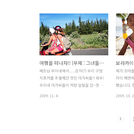
이웃분들 블로그 찾아가는일이 소홀한거
Canon EF 
이런말들로 때우려고 합니다만^^ 네, 간
만에 사진 올려봅니다. 벌써 1주전에 올릴
거 만들어놨지만, 오늘 아침에야 조금 여
유가 되어서 적어봅니다. 2008년 여행했
던 베트남 남부 여행중 "무이네" 이야기
입니다. 무이네에는 아주 유명한 곳이 있
습니다. 바로 이 화이트샌드라는 사막인
여행을 떠나자!! (부제 : 그녀들만의 라이딩!)
데요.. 그리 크지도 않은 사막이 해변에 있
어서 사람들을 놀라게 한답니다. 저도 바
베트남 무이네에서.....감히(?) 우리 구형
제가 꼬마들
로 그곳으로 찾아가려 합니다. 하늘이 정
지프카를 추월해간 멋진 아가씨들!! 와우!
카이 해변에
말 아름답지 않아요? 이 무이네의 정말 큰
우리네 아가씨들이 저런 일탈을 맘~껏 꿈
뻤습니다. 
자랑거리는 때묻지 않은 자연, 자연..
꿀 수 있을까? 사진보다가 그냥 기분좋아
비슷한 것을
2009. 11. 4.
2009. 10. 2
지는 느낌 들어서 딱 요 사진 하나만 올려
로는 안되~
봅니다^^ ::: 2008 베트남/무이네 ::: :::
던 꼬마들이
Canon EOS-1Ds MK2 & Canon EF 16-
던 핑크색 
35mm F2.8L :::
떠 먹고 있습
~~~ 그렇