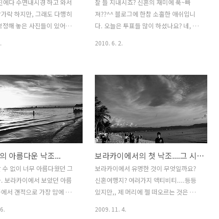
진에다 수면내시경 하고 와서
잘 들 지내시죠? 신혼의 재미에 푹~빠
가락 하지만, 그래도 다행히
져??^^ 블로그에 한참 소홀한 애쉬입니
보정해 놓은 사진들이 있어서
다. 오늘은 투표들 많이 하셨나요? 네, 전
려봅니다. 때는 다시 2008년 남
모처럼 여유있는 선거날이 되어서 귀중한
.
2010. 6. 2.
여행이랍니다. 베트남의 조용
한표 행사하고 나왔답니다. 아직 서울시
 무이네... 이 곳에서도 마지
장 투표결과는 오리무중이군요! 개표가
니다. 야간버스를 타고 다시
한참입니다... 오늘은 오래만에 베트남 이
향해야 했던 것이죠... 해변가
야기 좀 하렵니다^^ 제 여행사상 거의 처
아가씨... 너무 귀여운 모습에
음으로 편하게 쉰 곳, 바로 베트남의 무이
진기를 들이댑니다. 윽, 절 보
네 이야기 계속 할께요~ 바닷가에 편하게
리는 이 아가씨... 음. 아가씨
쉬다가....그래도 바다로 한번 가야 하지
% 성공률의 애쉬 신화가 여지없
않겠냐~는 사람들의 의견을 모아.... 바다
순간이군요... 거참, 꼬마 아가
로 호핑 투어 가기로 했습니다. 사실, 무이
 아름다운 낙조...
보라카이에서의 첫 낙조....그 시작...
좋아해야 되는데.... 이제 나도
네란 곳은 베트남의 타지처럼 여행 프로
라 아저씨라 그런가요? 쿨럭~
그램이 발달해 있진 않습니다. 그냥 숙소
 수 없이 너무 아름다웠던 그
보라카이에서 유명한 것이 무엇일까요?
 조용히 일몰을 즐기는 베트남
근처 배 가지고 있는 사람 눈에 띄어서 얼
. 보라카이에서 보았던 아름
신혼여행지? 여러가지 액티비티....등등
. 여유롭기 그지 없습니다. 저도
마줄께~ 바다 이쁜데로 가자! 머 이런식이
에서 갠적으로 가장 맘에 드
있지만,, 제 머리에 젤 떠오르는 것은 무엇
었습니다^^ 자! 바다..
올려봅니다^^ ::: 2008 필리핀
보다도 잊을수 없는 보라카이의 낙조였다
6.
2009. 11. 4.
: ::: Canon EOS-1Ds MK2 &
고 말합니다. 낮에는 스킨스쿠버도 즐기