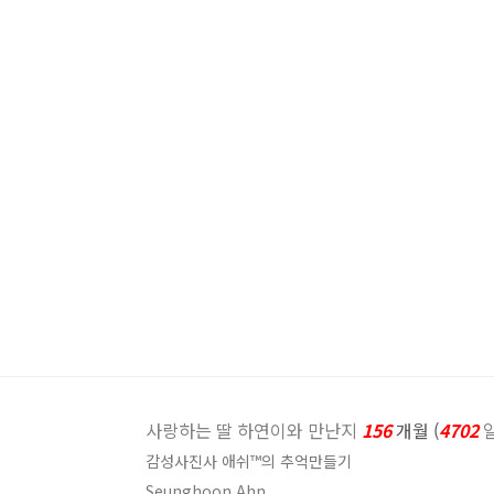
사랑하는 딸 하연이와 만난지
156
개월 (
4702
감성사진사 애쉬™의 추억만들기
Seunghoon Ahn.