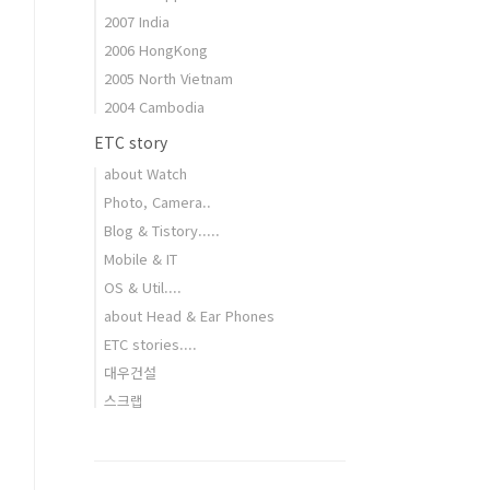
2007 India
2006 HongKong
2005 North Vietnam
2004 Cambodia
ETC story
about Watch
Photo, Camera..
Blog & Tistory.....
Mobile & IT
OS & Util....
about Head & Ear Phones
ETC stories....
대우건설
스크랩