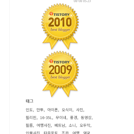
08-08 05:23
태그
인도
만투
아이폰
오식이
사진
필리핀
16-35L
무이네
풍경
동영상
필름
여행사진
베트남
소니
오두막
인물사진
타운포토
조카
여행
영국