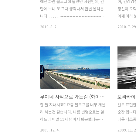
예전 파란 블로그에 올렸던 사진인데, 간
아, 건강검
만에 보니 또 그때 생각나서 한번 올려봅
정신이 오락
니다. . . . . . . ------------------------------
어제 미리 
----------------- 지프니에서 만난 짧은 인
글 한번 올
2010. 8. 2.
2010. 7. 29
연이었지만... 이 소녀의 웃는 모습이 참
부 베트남 
좋았답니다. . . . . . . . . . . . . . U.P. (필리핀
한 해변도시
대학)의 가로수길에서 한참을 쉬다가.....
막 날이었습
다른 곳으로 가기 위해서 탄 지프니.... 이
호치민으로 
쁜 소녀가 타더랍니다. 외국인들 있는거
에서 만난 
보고 깜짝 놀라더니... 카메라 들이대니...
다가가서 사
아주 당황하더군요.. . . . . . . . . . . . . . . 그러
더니 울어버
나, 곧 저를 보고 이렇게 스마일~~ 해 주
사진 100
더군요^^ 머 아이들에게 비호감은 아니란
이 깨지는 
무이네 사막으로 가는길 (화이트 샌드)
보라카이의
뜻이겠죠?^^ . . . . . . . . ...
씨들은 나 
오빠가 아니
잘 들 지내시죠? 요즘 블로그를 너무 게을
말로 표현할
바닷가에서
리 하는것 같습니다. 나름 변명으로는 일
순간 입니다
사람들...
하느라 매일 12시 넘어서 퇴근했다는거
다운 낙조중
잠시 앉..
~^^ 일찍 퇴근할때도 다른일땜에 바빠서
는 샷 한장 
2009. 12. 4.
2009. 11. 2
블로그에 들어오지도 못했다는거^^ 여러
/ 보라카이 ::