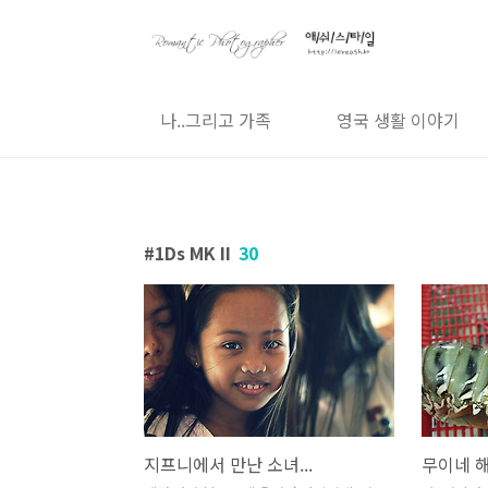
본문 바로가기
전체보기
나..그리고 가족
영국 생활 이야기
1Ds MK II
30
지프니에서 만난 소녀...