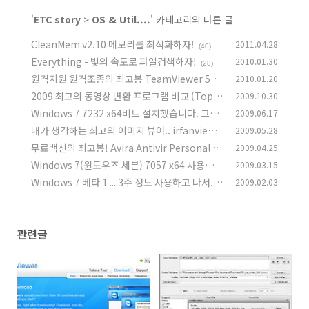
'
ETC story
>
OS & Util....
' 카테고리의 다른 글
CleanMem v2.10 메모리를 최적화하자!
2011.04.28
(40)
Everything - 빛의 속도로 파일검색하자!
2010.01.30
(28)
원격지원 원격조종의 최고봉 TeamViewer 5
2010.01.20
(네이트온 원격지원은 저리가라!)
2009 최고의 동영상 변환 프로그램 비교 (Top T
2009.10.30
(26)
en Video Converter Comparision)
Windows 7 7232 x64비트 설치했습니다. 그리
2009.06.17
(17)
고 박지성!
내가 생각하는 최고의 이미지 뷰어.. irfanview
2009.05.28
(20)
4.23 소개..(faststone image viewer 등 기타
무료백신의 최고봉! Avira Antivir Personal 9
2009.04.25
비교)
- 광고창을 없애자! 광고제거 방법
(61)
Windows 7(윈도우즈 세븐) 7057 x64 사용하고
2009.03.15
(11)
있습니다.
Windows 7 베타 1 ... 3주 정도 사용하고 나서....
2009.02.03
(11)
(0)
관련글