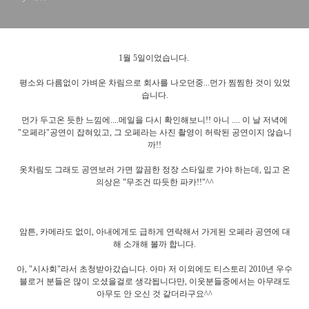
만 사진/동영상!
1월 5일이었습니다.
평소와 다름없이 가벼운 차림으로 회사를 나오던중...먼가 찜찜한 것이 있었
습니다.
먼가 두고온 듯한 느낌에....메일을 다시 확인해보니!! 아니 .... 이 날 저녁에
"오페라"공연이 잡혀있고, 그 오페라는 사진 촬영이 허락된 공연이지 않습니
까!!
옷차림도 그래도 공연보러 가면 깔끔한 정장 스타일로 가야 하는데, 입고 온
의상은 "무조건 따듯한 파카!!"^^
암튼, 카메라도 없이, 아내에게도 급하게 연락해서 가게된 오페라 공연에 대
해 소개해 볼까 합니다.
아, "시사회"라서 초청받아갔습니다. 아마 저 이외에도 티스토리 2010년 우수
블로거 분들은 많이 오셨을걸로 생각됩니다만, 이웃분들중에서는 아무래도
아무도 안 오신 것 같더라구요^^