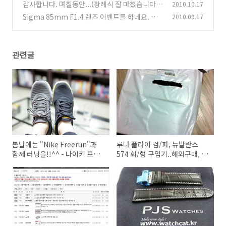
(17)
감사합니다. 며칠동안...(장례식 잘 마쳤습니다.
2010.10.17
아이폰 정품 범퍼케이스 받았습니다.)
Sigma 85mm F1.4 렌즈 이벤트를 하네요. 많
2010.09.17
(9)
이들 참여하세요~
(5)
관련글
봄날에는 "Nike Freerun"과
루나 플라이 검/파, 뉴발란스
함께 러닝을!!^^ - 나이키 프리
574 회/형 구입기..해외구매, 배
런, 뉴발란스 1574 간단 수령기
송대행지의 선택에 대한 고민..