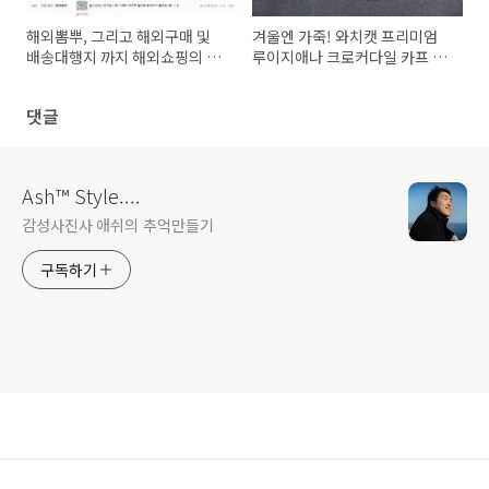
해외뽐뿌, 그리고 해외구매 및
겨울엔 가죽! 와치캣 프리미엄
배송대행지 까지 해외쇼핑의 기
루이지애나 크로커다일 카프 디
초 소개!!
버클 IVO 시계줄 가죽밴드 줄질
기!^^
댓글
Ash™ Style....
감성사진사 애쉬의 추억만들기
구독하기