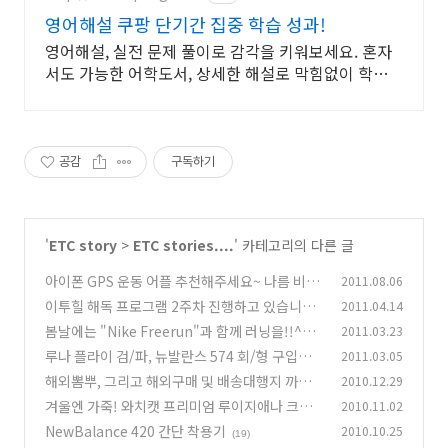
영어해설 쿠팡 단기간 집중 학습 성과!
영어해설, 실전 문제 풀이로 감각을 키워보세요. 혼자
서도 가능한 어학도서, 상세한 해설로 막힘없이 학습하
세요.
공감
구독하기
'
ETC story
>
ETC stories....
' 카테고리의 다른 글
아이폰 GPS 운동 어플 추천해주세요~ 나름 비교
2011.08.06
분석 (Endomondo, Sports Tracker, Runta
이투힐 해독 프로그램 2주차 진행하고 있습니다.
2011.04.14
stic Pro 등)
(13)
봄날에는 "Nike Freerun"과 함께 러닝을!!^^ -
2011.03.23
(9)
나이키 프리런, 뉴발란스 1574 간단 수령기
루나 플라이 검/파, 뉴발란스 574 회/형 구입기..
2011.03.05
(9)
해외구매, 배송대행지의 선택에 대한 고민..
해외뽐뿌, 그리고 해외구매 및 배송대행지 까지
2010.12.29
(20)
해외쇼핑의 기초 소개!!
겨울엔 가죽! 와치캣 프리미엄 루이지애나 크로
2010.11.02
(17)
커다일 카프 디버클 IVO 시계줄 가죽밴드 줄질
NewBalance 420 간단 착용기
2010.10.25
(19)
기!^^