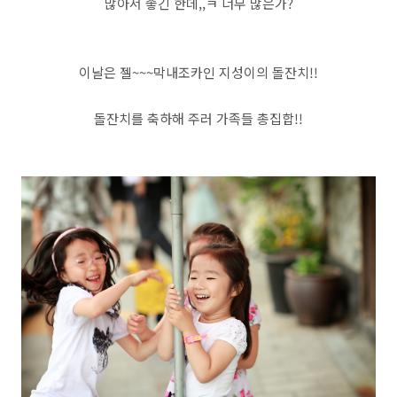
많아서 좋긴 한데,,ㅋ 너무 많은가?
이날은 젤~~~막내조카인 지성이의 돌잔치!!
돌잔치를 축하해 주러 가족들 총집합!!