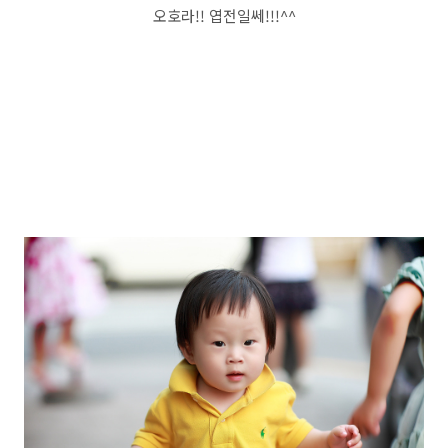
오호라!! 엽전일쎄!!!^^