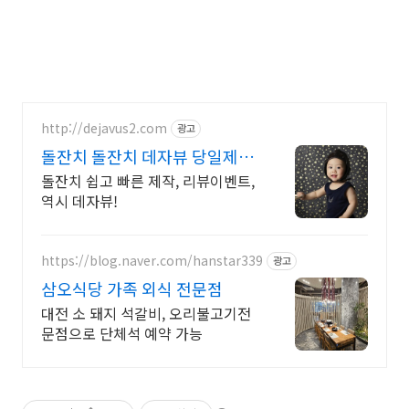
http://dejavus2.com
광고
돌잔치 돌잔치 데자뷰 당일제작
초스피드 고퀄영상
돌잔치 쉽고 빠른 제작, 리뷰이벤트,
역시 데자뷰!
https://blog.naver.com/hanstar339
광고
삼오식당 가족 외식 전문점
대전 소 돼지 석갈비, 오리불고기전
문점으로 단체석 예약 가능