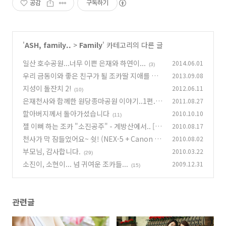
공감
구독하기
'
ASH, family..
>
Family
' 카테고리의 다른 글
일산 호수공원...너무 이쁜 은재와 하연이...
2014.06.01
(3)
우리 금동이와 좋은 친구가 될 조카딸 지애를 소
2013.09.08
개합니다.
지성이 돌잔치 2!
2012.06.11
(2)
(10)
은재천사와 함께한 원당종마공원 이야기..1편..
2011.08.27
할아버지께서 돌아가셨습니다
2010.10.10
(12)
(11)
젤 이뻐 하는 조카 "소진공주" - 계방산에서.. [N
2010.08.17
EX-5]
천사가 막 잠들었어요~ 쉿! (NEX-5 + Canon F
2010.08.02
(19)
D 55mm 1.2 ssc)
부모님, 감사합니다.
2010.03.22
(26)
(29)
소진이, 소현이... 넘 귀여운 조카들...
2009.12.31
(15)
관련글