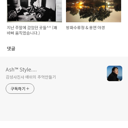
지난 주말에 갔었던 곳들^^ (꽤
방화수류정 & 용연 야경
바삐 움직였습니다.)
댓글
Ash™ Style....
감성사진사 애쉬의 추억만들기
구독하기