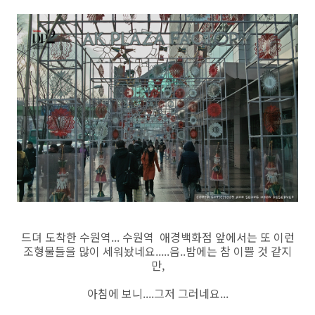
드뎌 도착한 수원역... 수원역 애경백화점 앞에서는 또 이런
조형물들을 많이 세워놨네요.....음..밤에는 참 이쁠 것 같지
만,
아침에 보니....그저 그러네요...