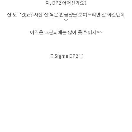
자, DP2 어떠신가요?
잘 모르겠죠? 사실 잘 찍은 인물샷을 보여드리면 잘 아실텐데
^^
아직은 그분외에는 많이 못 찍어서^^
::: Sigma DP2 :::