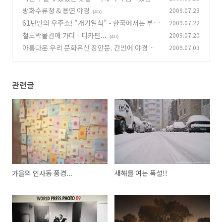
다.)
방화수류정 & 용연 야경
2009.07.23
(19)
(45)
61년만의 우주쇼! "개기일식" - 한국에서는 부분
2009.07.22
일식..
철도박물관에 가다 - 디카편...
2009.07.20
(67)
(40)
아름다운 우리 문화유산 장안문. 간만에 야경찍
2009.07.03
다!
(38)
관련글
가을의 인사동 풍경...
새해를 여는 폭설!!