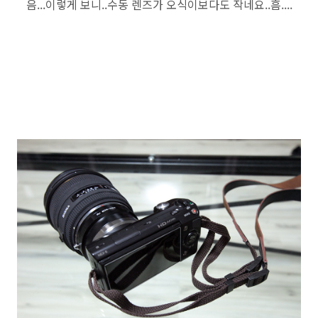
음...이렇게 보니..수동 렌즈가 오식이보다도 작네요..흠....