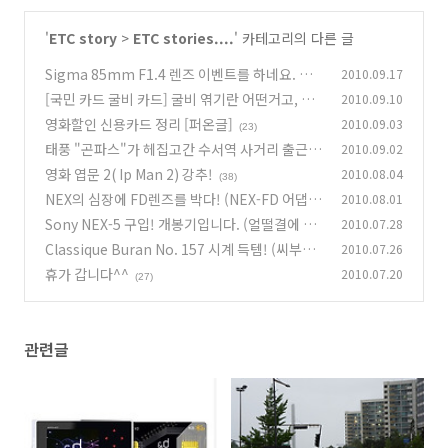
'
ETC story
>
ETC stories....
' 카테고리의 다른 글
Sigma 85mm F1.4 렌즈 이벤트를 하네요. 많
2010.09.17
이들 참여하세요~
[국민 카드 굴비 카드] 굴비 엮기란 어떤거고, 어
2010.09.10
(5)
떻게 혜택을 볼 수 있을까요? [개념 퍼온글]
영화할인 신용카드 정리 [퍼온글]
2010.09.03
(7)
(23)
태풍 "곤파스"가 헤집고간 수서역 사거리 출근
2010.09.02
길...
영화 엽문 2( Ip Man 2) 강추!
2010.08.04
(23)
(38)
NEX의 심장에 FD렌즈를 박다! (NEX-FD 어댑터
2010.08.01
소개기)
Sony NEX-5 구입! 개봉기입니다. (얼떨결에 면
2010.07.28
(11)
세점에서 겟!^^)
Classique Buran No. 157 시계 득템! (씨부란
2010.07.26
(31)
옥션표 시계)
휴가 갑니다^^
2010.07.20
(19)
(27)
관련글