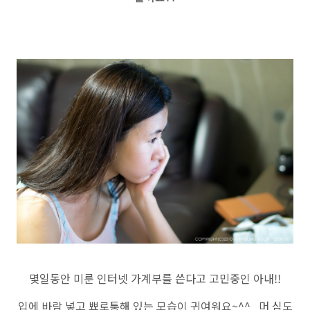
몇일동안 미룬 인터넷 가계부를 쓴다고 고민중인 아내!!
입에 바람 넣고 뾰로퉁해 있는 모습이 귀여워요~^^ 머 심도