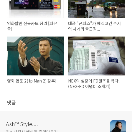
영화할인 신용카드 정리 [퍼온
태풍 "곤파스"가 헤집고간 수서
글]
역 사거리 출근길...
영화 엽문 2( Ip Man 2) 강추!
NEX의 심장에 FD렌즈를 박다!
(NEX-FD 어댑터 소개기)
댓글
Ash™ Style....
감성사진사 애쉬의 추억만들기