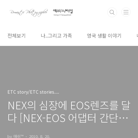
본문 바로가기
전체보기
나..그리고 가족
영국 생활 이야기
ETC story/ETC stories....
NEX의 심장에 EOS렌즈를 달
다 [NEX-EOS 어댑터 간단 장
착기]
by 애쉬™
2010. 8. 20.