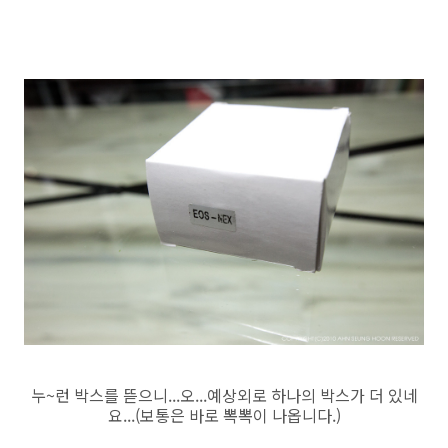
누~런 박스를 뜯으니...오...예상외로 하나의 박스가 더 있네
요...(보통은 바로 뽁뽁이 나옵니다.)