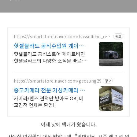
https://smartstore.naver.com/hasselblad_offic
광고
ial
핫셀블라드 공식수입원 게이트
비젼
핫셀블라드 공식스토어 게이트비젼
핫셀블라드의 다양한 소식을 빠르게
만나보세요
https://smartstore.naver.com/geosung29
광고
중고카메라 전문 거성카메라 재
구매율 높은 매장!
카메라/렌즈 견적만 받아도 OK, 비
교견적 언제든 환영!
어제 낮에 택배가 왔습니다.
사무실 여직원이 대신 받았는데.. "안대리님, 요즘 왜 이리 외