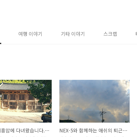
여행 이야기
기타 이야기
스크랩
은해사 백흥암에 다녀왔습니다. (오는길에 여주 아울렛도~^^)
NEX-5와 함께하는 애쉬의 퇴근길 풍경..