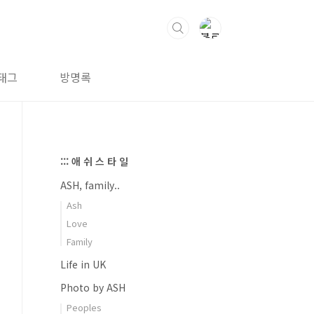
태그
방명록
::: 애 쉬 스 타 일
ASH, family..
Ash
Love
Family
Life in UK
Photo by ASH
Peoples