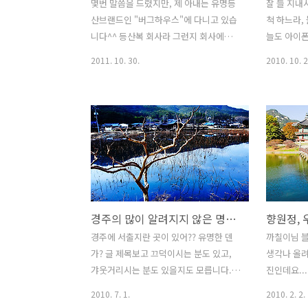
몇번 말씀을 드렸지만, 제 아내는 유명등
잘 들 지내
산브랜드인 "버그하우스"에 다니고 있습
척 하느라,
니다^^ 등산복 회사라 그런지 회사에서
늘도 아이폰
등산도 많이 가시더라구요^^ 어저께는 아
고 가렵니다.
2011. 10. 30.
2010. 10. 2
내가 회사 등산 사진이라며 수십장을 보
경북 청통에
여주는데, 제 눈에 딱!하니 들어온 작품 하
은해사가 있
나! 너무 느낌이 좋아서, 아이폰 배경화면
흥암이란 암
으로도 해 놓고, 포토샵인 아이폰으로 보
흥암의 극락
정해서 이렇게 블로그에도 한번 올려봅니
로 지정되
다. 좀 날씨가 쌀쌀해지긴 했지만, 가을은
백 흥 암 :
가을 맞지요?^^ 잎파리가 어느덧 많이 떨
산에 있는 
어져 버린 나무들이지만, 가을 하늘과 함
건시기873
께 있으니 꽤 감성있는 풍경이 되어버렸
천시 청통면
경주의 많이 알려지지 않은 명소 - 서출지...
네요.. 어제와 달리 오늘은 날씨가 매우 좋
경 / 경북
은데, 집안에만 계시지 마시고~ 등산 ! 어
교조계종 제
경주에 서출지란 곳이 있어?? 유명한 덴
까칠이님 블
떠세요? ::: iPhone 4 :::
이다. 861
가? 글 제목보고 끄덕이시는 분도 있고,
생각나 올려
짓기 시작하
갸웃거리시는 분도 있을지도 모릅니다.
진인데요..
완공되었다.
많이 알려지지는 않았지만, 꽤 유명한 곳
이란 곳입니
2010. 7. 1.
2010. 2. 2.
이기도 한 곳 이 서출지.... 며칠전 제가 구
있고 경회루