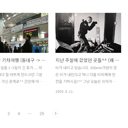
정이라고 생각합니다. 특히나
유는 보통 이렇습니다. 사진 폴더 클릭하
 살포시 떨어지는 낙엽과, 드
다가..."어라, 이거 안 올렸었나?" 하고 올
가을하늘.. 그리고 그 멋진 자연
리는게 태반인걸요.. 사진은 많이 찍는데
게 반영해주는 연못이 환상적
올릴 시간은 별로 없고, 그래서 대부분의
자아내는 곳, 바로 이 곳이 향원
사진이 제 컴퓨터 창고속에 묻혀있단^^
좋은 경치는 말이 필요없습니
암튼, 오늘은 인사동 이야기네요.. 사실은
 전인 2005년에 찾았던 향원정
이 사진이 땡겼답니다. 인사동의 어느 게
시죠? 깜~~박 잊고 있었는데,
시판, 각각의 독특한 개성이 담긴 도장과,
간만에 한 기차여행 (동대구 -> 수원 KTX 새마을 환승기)
지난 주말에 갔었던 곳들^^ (꽤 바삐 움직였습니다.)
 되새기게 해 주신 까칠이님
간단한 소원등을 적은 메모지....참 폼나
 날씨 좀 풀리면 이곳부터 방
죠?^^ 여러분은 2010년 계획 잘 세우셨
들 1~3일의 긴 휴가.... 마
비가 내리고 있습니다. 300mm가량의 많
^^ ::: Canon EOS-350D
나요? 그리고 1일날 해돋이를 보면서 소
일마다 절 바쁘게 만드시던 그분
은 비가 내린다고 하니 다들 비피해에 만
0-20mm EX :::
원도 비셨구요! 다들 계획하신거 잘 이루
 가신 관계로^^ 간만에 아
전을 기하시길!^^ 그냥 오늘은 쉬어가는
어 지시길 바..
 심심한 휴일이 되고 있긴 합니다
코스로..... 주말에 제가 다녀온 곳 사진들
2009. 8. 11.
래도 이럴때 포스팅을 와장창 해
간단하게 올려봅니다. (사실 뽐뿌 받으시
이번 게시물과 담 게시물은 시그
라고 올리는 겁니다^^) 어떻하다보니 2주
테스트 글이라 보시면 됩니다. 다
연속 사진전을 가게 되었습니다. 예술의
3
4
···
29
DSLR과는 달리 가방없이 주머
전당에서는 현재 2가지의 사진전이 열리
집어 넣고 다닐수 있는 장점이
고 있는데... 그 하나가 한가람 미술관에