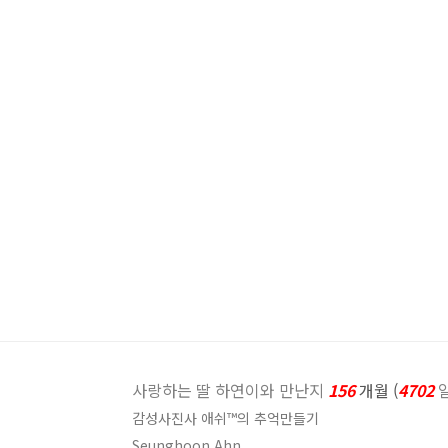
사랑하는 딸 하연이와 만난지
156
개월 (
4702
감성사진사 애쉬™의 추억만들기
Seunghoon Ahn.