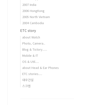
2007 India
2006 HongKong
2005 North Vietnam
2004 Cambodia
ETC story
about Watch
Photo, Camera..
Blog & Tistory.....
Mobile & IT
OS & Util....
about Head & Ear Phones
ETC stories....
대우건설
스크랩