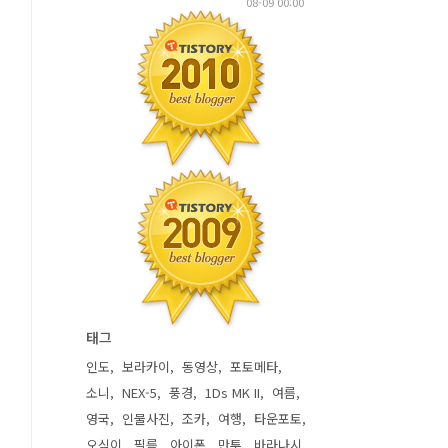
08-09 00:00
태그
인도
보라카이
동영상
포토메타
소니
NEX-5
풍경
1Ds MK II
여름
영국
인물사진
조카
여행
타운포토
오식이
필름
아이폰
만투
바라나시