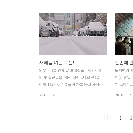
독하는 HanRSS 인기글을 보다 발견한 이
로 이 향원
곳! (루비의 정원에 소개되어 있답니다.
가을이 되면
http://rubygarden.tistory.com/679 )
높고 맑은 
오,,,여기가 이렇게 좋았나? 하고 다시 되
을 더 이쁘
새김하면서 저도 이 곳 사진 한장 올려볼
인 정취를 
까 합니다. 아, 먼저 서출지에 대해 설명하
정입니다. 
고 넘어갈까요?^^ 꽤나 흥미로운 전설이
다. 한~참
죠?^^ 역시 전설의 고향 경주!^^ (아, 전
의 모습 보
새해를 여는 폭설!!
반은 경주사람이랍니다. 고등학교를 경주
좋았던 기억
에서 다녔단~~) 먼저 루비님 글 클릭해 보
감사합니다.
와우!! 다들 연휴 잘 보내셨습니까? 새해
모처럼의 휴일
신분이라면 많은 차이를 발견하실겁니다
문해야겠습니다.
의 첫 출근길을 여는 것은....바로 폭!설!
침(?) 휴
^^ 제가 이 곳을 찾은곳은 벌..
& Sigma 1
이었네요~ 많은 분들이 차를 타고 가시다
이 고향으로
가 포기하시기도 하고, 우리 현장에도 출
~~~~~주
2010. 1. 4.
2010. 1. 2.
근하시다가 포기하고 집에서 인터넷으로
만... 그
근무하시는 분도 계시네요^^ 평소 10분
야죠?^^ 
이면 가던 길을 2시간 이상 걸리기도 하시
마 DP2 
1
2
고...휴... 그냥 보기만 하면 이쁘기만 한
소 무거운 
눈인데, 교통/운전과 연관시켜 보면 정말
니에 폭~ 