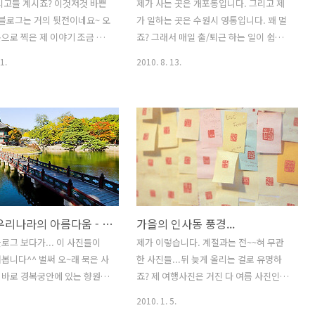
시고들 계시죠? 이것저것 바쁜
제가 사는 곳은 개포동입니다. 그리고 제
 블로그는 거의 뒷전이네요~ 오
가 일하는 곳은 수원시 영통입니다. 꽤 멀
으로 찍은 제 이야기 조금 하
죠? 그래서 매일 출/퇴근 하는 일이 쉽지
 여기가 어딘고 하니.... 바로
는 않답니다. 어떤 길을 선택하느냐에 따
1.
2010. 8. 13.
 있는 유명한 절! 은해사!, 그
라 최소 30분에서 최대 2시간까지 변할
는 팔공산의 중턱에 있는 백
수 있으니깐요... 젤 첫번째 선택이 경부
자입니다. 작은 암자지만, 백
고속도로였습니다. 수원IC에서 영통까지
전과 그 안의 수미단은 보물
가 금방이라, 서울양재IC에서 차를 올려
어 있을정도로 유명하답니다.
타면 30분 초반대로 올 수가 있죠.. 그러
:: 경상북도 영천시 청통면 팔공
나, 문제는 항상 돌발상황이 많고, 안 막히
사찰. 종파대한불교조계종 창
고 잘 가다가도 갑자기 정체가 생기는 도
년 창건자혜철 소재지경북 영
로가 바로 경부고속도로라는 곳이란 겁니
 치일리 ↑ 은해사 백흥암 전
다. 그래서 2번째로 선택한 곳이 바로 용
향원정, 우리나라의 아름다움 - 가을..
가을의 인사동 풍경...
 영천시 청통면 치일리. 대한불
인-서울 고속도로 입니다. 절대 안 막히는
10교구 본사인 은해사의 말사
도로입니다. 홍보가 덜 되어서 인지, 영통
로그 보다가... 이 사진들이
제가 이렇습니다. 계절과는 전~~혀 무관
년(신라 경문왕 1) 혜철(惠哲)이
에서 바로 올라탈 수 있는 곳이 있고, 구룡
봅니다^^ 벌써 오~래 묵은 사
한 사진들...뒤 늦게 올리는 걸로 유명하
여 그가 입적한 뒤인 873년에
터널을 통하면 저희 집까지도 금방이네요
. 바로 경복궁안에 있는 향원정
죠? 제 여행사진은 거진 다 여름 사진인거
 주변에..
~ 다 좋은데, 하루에 ..
다. 경복궁하면, 근정전도 멋
보시면 아시겠죠^^ 자, 오늘은 9월말의
2010. 1. 5.
도 멋지지만, 역시 최고는 바
인사동 사진입니다. 제가 사진 올리는 경