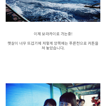
이제 보라카이로 가는중!
햇살이 너무 뜨겁기에 저렇게 양쪽에는 푸른천으로 커튼을
쳐 놓았습니다.