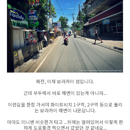
짜잔, 이제 보라카이 섬입니다.
근데 부두에서 바로 해변이 있는게 아니라...
이런길을 한참 가서야 화이트비치 1구역, 2구역 등으로 불리
는 보라카이 해변이 나온답니다.
아마도 미니밴 비슷한거 타고 ...뒤에는 열려있어서 이렇게 편
하게 도로풍경 찍으면서 갔었던 것 같네요...