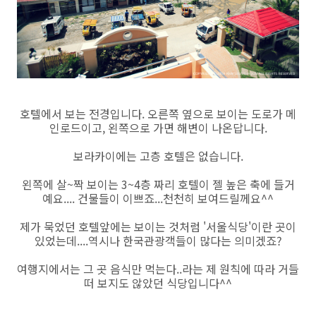
호텔에서 보는 전경입니다. 오른쪽 옆으로 보이는 도로가 메
인로드이고, 왼쪽으로 가면 해변이 나온답니다.
보라카이에는 고층 호텔은 없습니다.
왼쪽에 살~짝 보이는 3~4층 짜리 호텔이 젤 높은 축에 들거
예요.... 건물들이 이쁘죠...천천히 보여드릴께요^^
제가 묵었던 호텔앞에는 보이는 것처럼 '서울식당'이란 곳이
있었는데....역시나 한국관광객들이 많다는 의미겠죠?
여행지에서는 그 곳 음식만 먹는다..라는 제 원칙에 따라 거들
떠 보지도 않았던 식당입니다^^