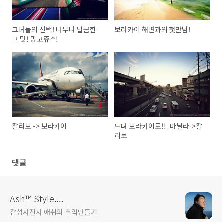
그녀들의 선택! 너무나 달콤한
보라카이 해변과의 첫만남!
그 맛! 망고쥬스!
칼리보 -> 보라카이
드뎌 보라카이로!!! 마닐라->칼
리보
댓글
Ash™ Style....
감성사진사 애쉬의 추억만들기