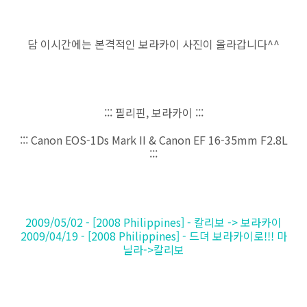
담 이시간에는 본격적인 보라카이 사진이 올라갑니다^^
::: 필리핀, 보라카이 :::
::: Canon EOS-1Ds Mark II & Canon EF 16-35mm F2.8L
:::
2009/05/02 - [2008 Philippines] - 칼리보 -> 보라카이
2009/04/19 - [2008 Philippines] - 드뎌 보라카이로!!! 마
닐라->칼리보