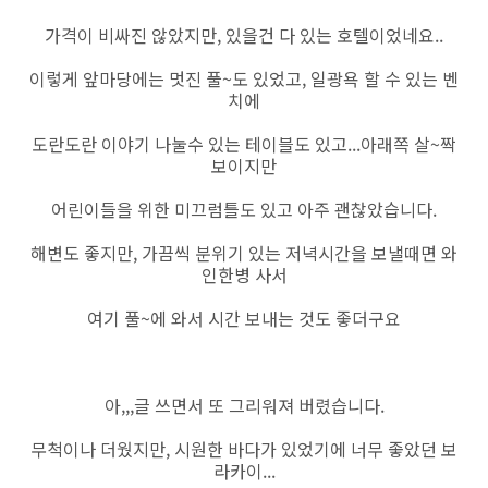
가격이 비싸진 않았지만, 있을건 다 있는 호텔이었네요..
이렇게 앞마당에는 멋진 풀~도 있었고, 일광욕 할 수 있는 벤
치에
도란도란 이야기 나눌수 있는 테이블도 있고...아래쪽 살~짝
보이지만
어린이들을 위한 미끄럼틀도 있고 아주 괜찮았습니다.
해변도 좋지만, 가끔씩 분위기 있는 저녁시간을 보낼때면 와
인한병 사서
여기 풀~에 와서 시간 보내는 것도 좋더구요
아,,,글 쓰면서 또 그리워져 버렸습니다.
무척이나 더웠지만, 시원한 바다가 있었기에 너무 좋았던 보
라카이...