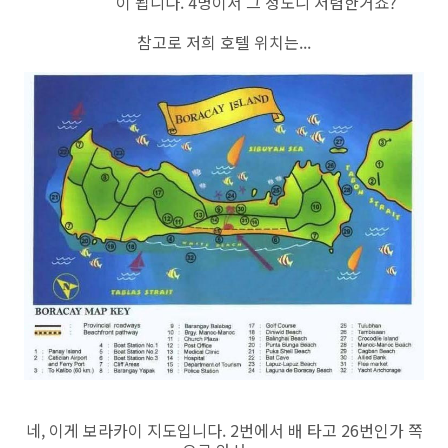
이 됩니다. 4명이서 그 정도니 저렴한거죠?
참고로 저희 호텔 위치는...
네, 이게 보라카이 지도입니다. 2번에서 배 타고 26번인가 쪽